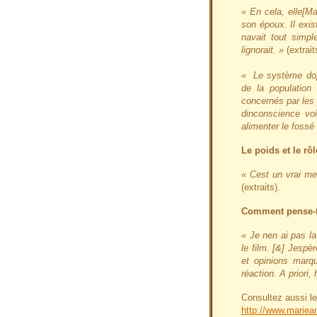
« En cela, elle[Ma
son époux. Il exis
navait tout simp
lignorait. »
(extrait
« Le système dopp
de la population
concernés par les 
dinconscience vo
alimenter le fossé 
Le poids et le rô
« Cest un vrai mel
(extraits).
Comment pense-t-
« Je nen ai pas l
le film. [&] Jespè
et opinions marqu
réaction. A priori,
Consultez aussi le
http://www.mariean