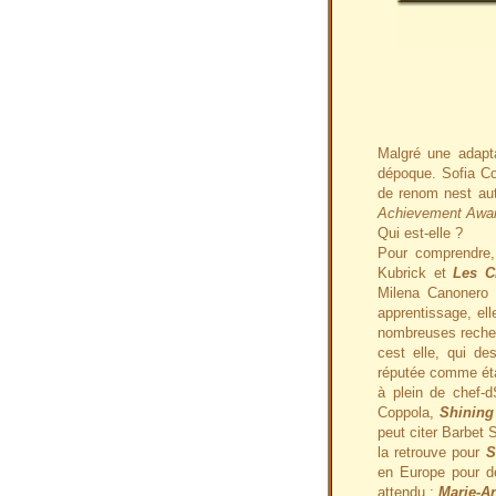
Malgré une adapt
dépoque. Sofia Co
de renom nest aut
Achievement Awa
Qui est-elle ?
Pour comprendre
Kubrick et
Les C
Milena Canonero é
apprentissage, ell
nombreuses recher
cest elle, qui de
réputée comme étan
à plein de chef
Coppola,
Shining
peut citer Barbet
la retrouve pour
S
en Europe pour de
attendu :
Marie-An