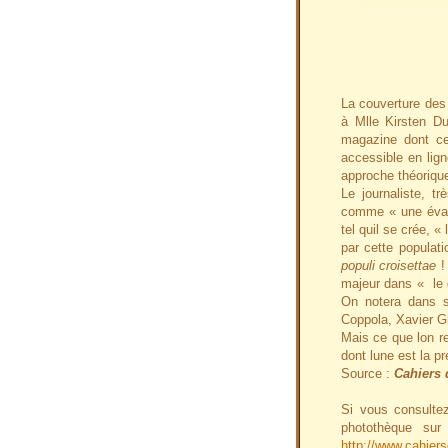
La couverture des
à Mlle Kirsten Du
magazine dont ce
accessible en lign
approche théorique
Le journaliste, t
comme « une évalu
tel quil se crée, «
par cette populat
populi croisettae
! 
majeur dans « le d
On notera dans so
Coppola, Xavier Gi
Mais ce que lon re
dont lune est la p
Source :
Cahiers
Si vous consultez
photothèque s
http://www.cahie