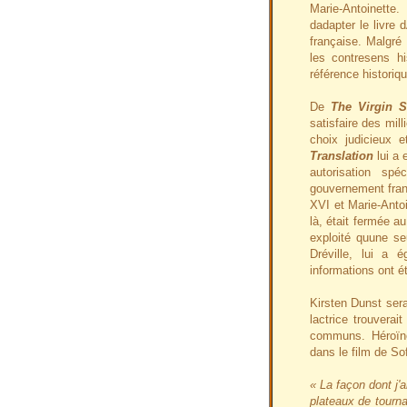
Marie-Antoinette.
dadapter le livre 
française. Malgré 
les contresens hi
référence historiq
De
The Virgin S
satisfaire des mil
choix judicieux
Translation
lui a 
autorisation sp
gouvernement fran
XVI et Marie-Antoi
là, était fermée a
exploité quune se
Dréville, lui a 
informations ont é
Kirsten Dunst sera
lactrice trouverai
communs. Héroïn
dans le film de Sof
« La façon dont j'
plateaux de tourn