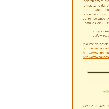
inévitablement pr
le magazine du fe
sur le teaser, d
production music
contemporaines 
Tommib Help Bus
« Il y a un
quils y per
(Source de larticle
http://www.cannes
http://www.cannes
http://www.cannes
Cest le 25 avril 