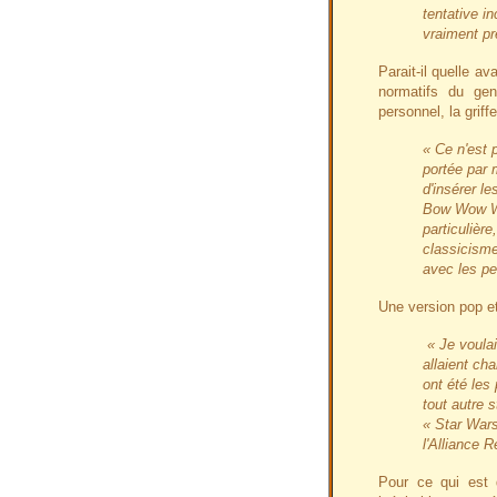
tentative i
vraiment pr
Parait-il quelle av
normatifs du gen
personnel, la grif
« Ce n'est 
portée par 
d'insérer l
Bow Wow Wo
particulièr
classicisme
avec les p
Une version pop e
« Je voula
allaient ch
ont été les 
tout autre 
« Star Wars
l'Alliance R
Pour ce qui est