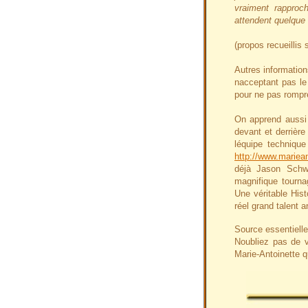
vraiment rapproc
attendent quelque
(propos recueillis s
Autres information
nacceptant pas le 
pour ne pas rompre
On apprend aussi
devant et derrièr
léquipe technique
http://www.mariean
déjà Jason Schwa
magnifique tourna
Une véritable Hist
réel grand talent 
Source essentiell
Noubliez pas de v
Marie-Antoinette q