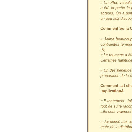
« En effet, visual
a été la partie l
acteurs. On a don
un peu aux discour
Comment Sofia Co
« Jaime beaucoup
contraintes tempor
[&]
« Le tournage a ét
Certaines habitude
« Un des bénéfices
préparation de la 
Comment a-t-ell
implication&
« Exactement. Jai 
tout de suite racon
Elle sest vraimen
« Jai pensé aux ac
reste de la distribu