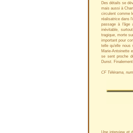
Des détails se dév
mais aussi à Chant
circulent comme l
réalisatrice dans 
passage à l'âge 
inévitable, surtou
tragique, morte sur
important pour co
telle qu'elle nou
Marie-Antoinette 
se sent proche du
Dunst. Finalement,
CF Télérama, num
Une interview et d