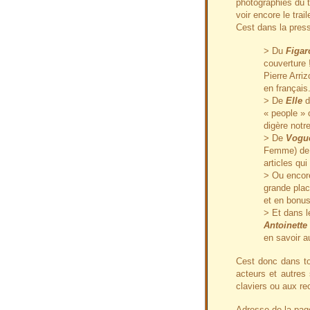
photographies du t
voir encore le traile
Cest dans la press
> Du
Figar
couverture 
Pierre Arri
en français
> De
Elle
d
« people » 
digère notre
> De
Vogu
Femme) de j
articles qui
> Ou enco
grande plac
et en bonus 
> Et dans 
Antoinette
en savoir a
Cest donc dans to
acteurs et autres
claviers ou aux re
Adresse de la page