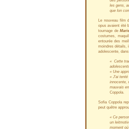
des personn
les gens, a
que lon com
Le nouveau film 
opus avaient été b
tournage de
Marie
costumes, maquill
entourée des meil
moindres détails, i
adolescente, dans 
« Cette tra
adolescents
« Une appro
« J'ai tenté
innocente, 
mauvais en
Coppola.
Sofia Coppola rep
peut quêtre approu
« Ce person
un leitmoti
moment où j