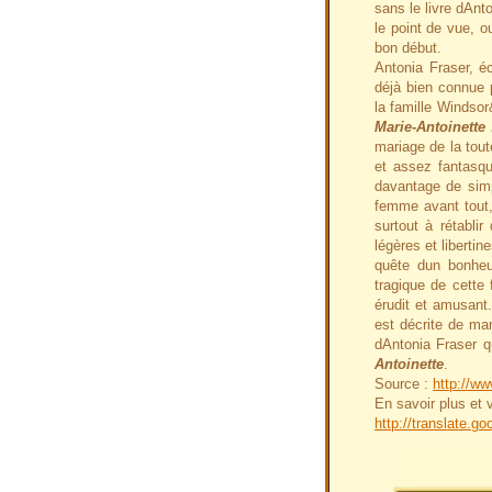
sans le livre dAnt
le point de vue, o
bon début.
Antonia Fraser, é
déjà bien connue p
la famille Windso
Marie-Antoinette 
mariage de la tout
et assez fantasqu
davantage de simp
femme avant tout,
surtout à rétabli
légères et liberti
quête dun bonheu
tragique de cette 
érudit et amusan
est décrite de man
dAntonia Fraser q
Antoinette
.
Source :
http://www
En savoir plus et v
http://translate.g